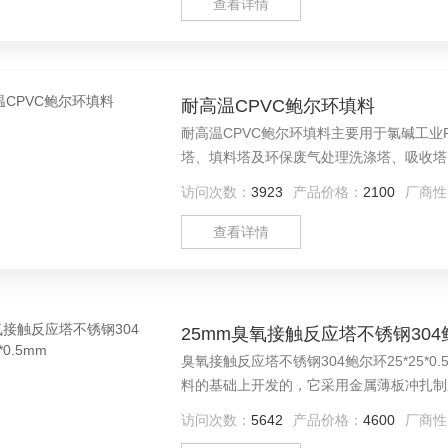
查看详情
耐高温CPVC鲍尔环填料
耐高温CPVC鲍尔环填料主要用于氯碱工
塔、填料塔及环保废气处理洗涤塔、吸收塔
访问次数：
3923
产品价格：
2100
厂商性
查看详情
25mm臭氧接触反应塔不锈钢304鲍尔
臭氧接触反应塔不锈钢304鲍尔环25*25*
料的基础上开发的，它采用金属薄板冲扎制
弯入环内，指向环心，在中心处几乎相搭，
访问次数：
5642
产品价格：
4600
厂商性