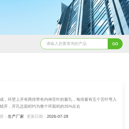
PTFEφ25*25mm四氟鲍尔环
陶瓷散堆填料鲍
成，环壁上开有两排带有内伸舌叶的窗孔，每排窗有五个舌叶弯入
开，开孔总面积约为整个环面积的35%左右‌
质：
生产厂家
更新日期：
2026-07-28