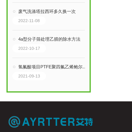
废气洗涤塔拉西环多久换一次
2022-11-08
4a型分子筛处理乙腈的除水方法
2022-10-17
氢氟酸项目PTFE聚四氟乙烯鲍尔环填料
2021-09-13