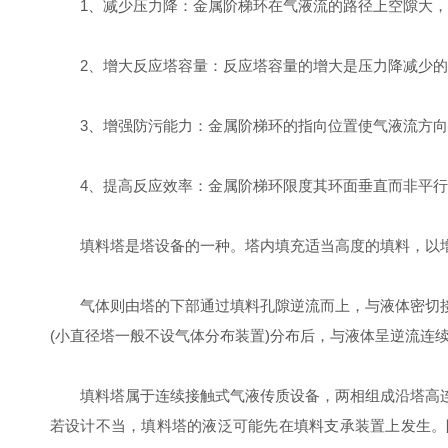
1、减少压力降：金属阶梯环在气液流的路径上空隙大，
2、增大反应塔容量：反应塔容量的增大是压力降减少的直
3、增强防污能力：金属阶梯环的指向位置使气液流方向
4、提高反应效率：金属阶梯环限度其环面垂直而非平行，
填料塔是塔设备的一种。塔内填充适当高度的填料，以增
气体则由塔的下部通过填料孔隙逆流而上，与液体密切接
(小直径塔一般不设气体分布装置)分布后，与液体呈逆流连
填料塔属于连续接触式气液传质设备，两相组成沿塔高连
若设计不当，填料塔的液泛可能先在填料支承装置上发生。