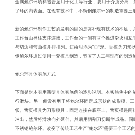
金属鲍尔环填料被普遍用于化工等行业，要用于介质分离，
了环的内表面。在现有技术中，不锈钢鲍尔环的制造需要三
新的鲍尔环制作工艺的发明的目的是弥补现有技术的不足，
工作台由导柱支撑连接，工作台的一侧有两个推进滑块相互
与切边和弯曲模并排排列。进给坩埚为"ロ“形。舌模为刀
钢鲍尔环通过使用一套模具制造，节省了人工与现有的制造
鲍尔环具体实施方式
下面是对本实用新型具体实施例的逐步说明。本实施例中的
行滑块。另一侧设有用于将鲍尔环固定成形状的成形模。工
状。舌页模具为刀形模具，固定连接在底座上。舌页模是两
冲出，然后将滑块向外延伸。然后用切割刀切断半成品。同时
不锈钢鲍尔环。改变了传统工艺生产"鲍尔环"需要三个工艺