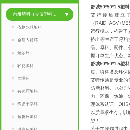
舒城50*50*1.5
散堆填料（金属塑料陶瓷）
艾特传质建立
（RAID+AGV+
依格尔球填料
运行模式，构建了艾
挤出等生产工序均
金属内弧环
品、原料、配件、
鲍尔环
握订单生产状态。
舒城50*50*1.5
轻瓷填料
塔、填料塔及环保
西塔环
艾特传质是专业的
防新材料、水处理
共轭环填料
力、环保、炼油、
陶瓷十字环
理体系认证、OHS
以
质量求生存，以
拉鲁环填料
想！
鉴于在操作过程中
射流环填料