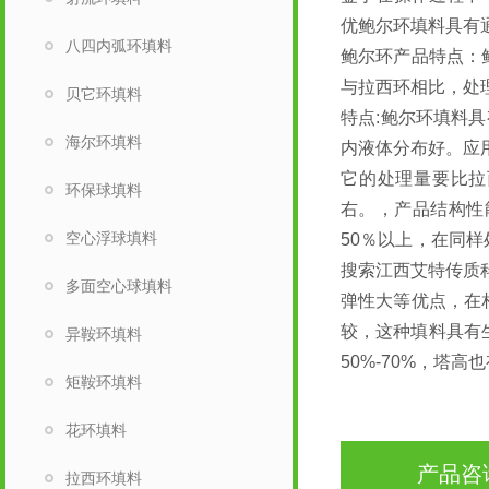
优鲍尔环填料具有
八四内弧环填料
鲍尔环产品特点：
与拉西环相比，处
贝它环填料
特点:鲍尔环填料
海尔环填料
内液体分布好。应
它的处理量要比拉
环保球填料
右。，产品结构性
空心浮球填料
50％以上，在同
搜索江西艾特传质
多面空心球填料
弹性大等优点，在
较，这种填料具有
异鞍环填料
50%-70%，塔
矩鞍环填料
花环填料
产品咨
拉西环填料