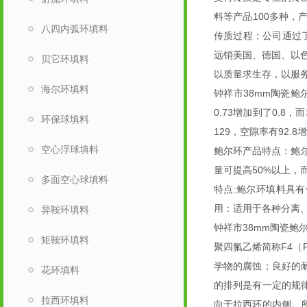
料等产品100多种
八四内弧环填料
传质过程；公司通过了H
远销美国、德国、以
贝它环填料
以
质量求生存，以
服
海尔环填料
钟祥市38mm陶瓷鲍
0.73增加到了0.
环保球填料
129，空隙率有92.8增
空心浮球填料
鲍尔环产品特点：鲍
量可提高50%以上，
多面空心球填料
特点:鲍尔环填料具有
用：适用于各种分离
异鞍环填料
钟祥市38mm陶瓷鲍
矩鞍环填料
聚四氟乙烯简称F4（
学物的腐蚀；良好的耐
花环填料
的排列是有一定的规
拉西环填料
向于拉西环的内侧。