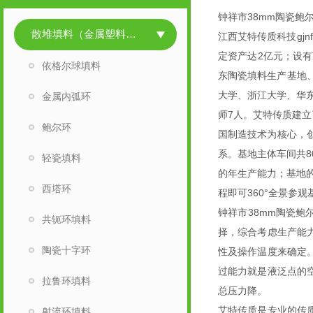
钟祥市38mm陶瓷鲍
散堆填料（金属塑料陶瓷）
江西艾特传质科技gjn
定资产达2亿元；设
依格尔球填料
东陶瓷填料生产基地、
大学、浙江大学、华东
金属内弧环
师7人。艾特传质建立
鲍尔环
国制造技术为核心，创
系。基地主体车间共8
轻瓷填料
的年生产能力；基地
西塔环
程即可360°全景参
钟祥市38mm陶瓷
共轭环填料
择，综合考虑生产能
陶瓷十字环
性及操作温度来确定
过能力就是液泛点的
拉鲁环填料
总压力降。
艾特传质是专业的传
射流环填料