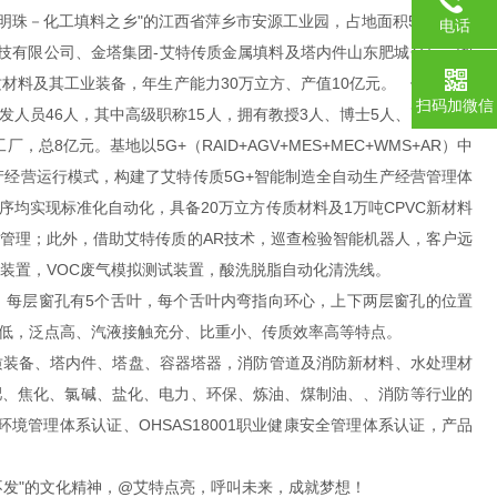
有“赣西明珠－化工填料之乡"的江西省萍乡市安源工业园，占地面积53亩，固
电话
技有限公司、金塔集团-艾特传质金属填料及塔内件山东肥城分厂、湘
材料及其工业装备，年生产能力30万立方、产值10亿元。 依托天津
扫码加微信
人员46人，其中高级职称15人，拥有教授3人、博士5人、高级工程
工厂，总
8亿元。基地以5G+（RAID+AGV+MES+MEC+WMS+AR）中
生产经营运行模式，构建了艾特传质5G+智能制造全自动生产经营管理体
工序均实现标准化自动化，具备20万立方传质材料及1万吨CPVC新材料
送管理；此外，借助艾特传质的AR技术，巡查检验智能机器人，
客户远
验装置，VOC废气模拟测试装置，酸洗脱脂自动化清洗线。
填料，每层窗孔有5个舌叶，每个舌叶内弯指向环心，上下两层窗孔的位置
度低，泛点高、汽液接触充分、比重小、传质效率高等特点。
质装备、塔内件、塔盘、容器塔器，消防管道及消防新材料、水处理材
肥、焦化、氯碱、盐化、电力、环保、炼油、煤制油、
、消防等行业的
1环境管理体系认证、OHSAS18001职业健康安全管理体系认证，产品
发"的文化精神，@艾特点亮
，呼叫未来，成就梦想！