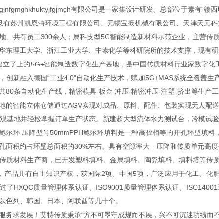
jnfgmghkhuktyjfgjmgh有限公司是一家集设计研发、总部位于素
设有苏州凯恩特环境工程有限公司、无锡宝振机械有限公司、天津天元科
地、共有员工300余人；属科技型5G智能制造新材料示范企业，主营传质
华东理工大学、浙江工业大学、中泰化学等科研院所的技术支撑，现有研发
建立了
上
的5G+智能制造数字化生产基地，是中国传质材料行业
家数字化
，创新融入德国“工业4.0"自动化生产技术，赋加5G+MAS系统全覆盖
共80条自动化生产线，精密模具-板金-冲压-精密冲压-注塑-挤出等生产
地的智能立体仓储通过AGV实现对成品、原料、配件、包装实现无人配
景参观基地并轻松掌握订单生产状态。新建超大型流体水力测试台，冷模试
不锈钢鲍尔环 压降型号50mmPPH鲍尔环填料是一种高径相等的开孔环型
孔面积约占环壁总面积的30%左右。具有空隙率大，压降和传质单元高
传质材料生产商，已开发塑料填料、金属填料、陶瓷填料、填料塔等传
种，产品具有自主知识产权，获国际2项、中国5项，广泛应用于化工、化
了HXQC质量管理体系认证、ISO9001质量管理体系认证、ISO1400
以色列、韩国、日本、阿联酋等几十个
。
服务求发展！艾特传质秉承“方不可墨守成规而不展，兴不可沉迷功绩而不