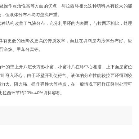
高以及操作灵活性高等方面的优点，与拉西环相比这种填料具有较大的能
低，但液体分布不均匀壁流严重。
这种结构改善了气液分布，充分利用环的内表面，与拉西环相比，处理
L环具有更低的压降及更高的传质效率，而且在填料层内液体分布好。应
异辛烷、甲苯分离等。
西环的壁上开八层长方形小窗，小窗叶片在环中心相搭，上下面层窗位
窗叶弯入环心，由于环壁开孔使得气、液体的分布性能较拉西环得到较
能力大、阻力强、操作弹性大等特点，在一般情况下同样压降时处理可
拉西环节约20%-40%填料容积。