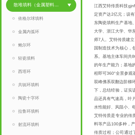
散堆填料（金属塑料陶瓷）
江西艾特传质科技gjn
定资产达2亿元；设
依格尔球填料
东陶瓷填料生产基地、
大学、浙江大学、华东
金属内弧环
师7人。艾特传质建立了
鲍尔环
国制造技术为核心，创
系。基地主体车间共8
轻瓷填料
的年生产能力；基地
西塔环
程即可360°全景参
双峰佛系双翻边阶梯
共轭环填料
下，总结经验，证实
陶瓷十字环
品还具有气速高，叶
水性能好、风阻小、
拉鲁环填料
艾特传质是专业的传
料等产品100多种
射流环填料
传质过程；公司通过了H