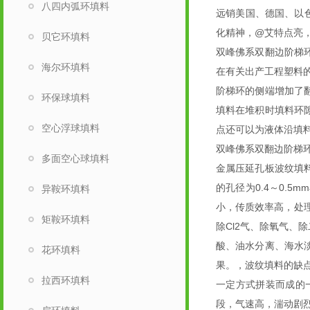
八四内弧环填料
远销美国、德国、以
化精神，@艾特点亮
贝它环填料
双峰佛系双翻边阶梯
海尔环填料
在有关出产工程塑料
阶梯环的侧端增加了
环保球填料
填料在堆积时填料环
空心浮球填料
点还可以为液体沿填
双峰佛系双翻边阶梯
多面空心球填料
金属压延孔板波纹填
的孔径为0.4～0.
异鞍环填料
小，传质效率高，处理
矩鞍环填料
除Cl2气、除氧气、
酸、油水分离、海水
花环填料
果。，波纹填料的缺
拉西环填料
一定方式拼装而成的
段，气速高，湍动剧