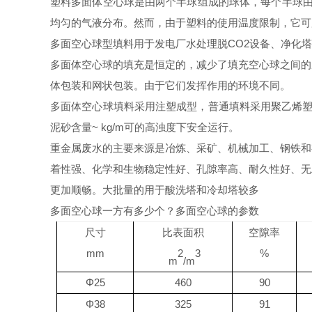
塑料多面体空心球是由两个半球组成的球体，每个半球由
均匀的气液分布。然而，由于塑料的使用温度限制，它可
多面空心球型填料用于发电厂水处理脱CO2设备、净化
多面体空心球的填充是恒定的，减少了填充空心球之间的
体包装和网状包装。由于它们发挥作用的环境不同。
多面体空心球填料采用注塑成型，普通填料采用聚乙烯塑
泥砂含量~ kg/m可的高浊度下安全运行。
重金属废水的主要来源是冶炼、采矿、机械加工、钢铁和
着性强、化学和生物稳定性好、孔隙率高、耐久性好、无
更加顺畅。大批量的用于酸洗塔和冷却塔较多
多面空心球一方有多少个？多面空心球的参数
尺寸
比表面积
空隙率
mm
2
3
%
m
/m
Φ
25
460
90
Φ
38
325
91