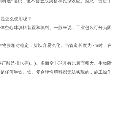
填料层*堆积，但不会造成架桥和孔隙效应。因此，促进了
体是怎么使用呢
？
面体空心球填料装置和填料。一般来说，工业包装可分为固
生物膜相对稳定，所以容易流化。当管道长度为~m时，在
厂酸洗排水等)。)。多面空心球具有比表面积大、生物附
，是任何半软、软、复合弹性填料都无法实现的，施工操作