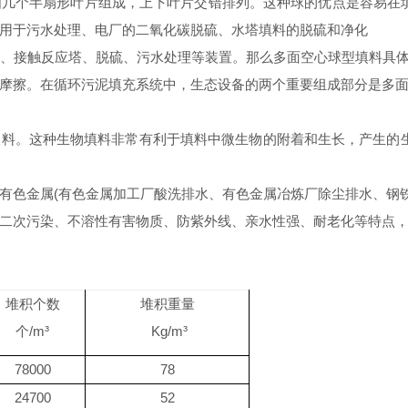
几个半扇形叶片组成，上下叶片交错排列。这种球的优点是容易在
用于污水处理、电厂的二氧化碳脱硫、水塔填料的脱硫和净化
塔、接触反应塔、脱硫、污水处理等装置。那么多面空心球型填料具
摩擦。在循环污泥填充系统中，生态设备的两个重要组成部分是多
料。这种生物填料非常有利于填料中微生物的附着和生长，产生的
有色金属(有色金属加工厂酸洗排水、有色金属冶炼厂除尘排水、钢铁
二次污染、不溶性有害物质、防紫外线、亲水性强、耐老化等特点
堆积个数
堆积重量
个
/m
³
Kg/m
³
78000
78
2
4700
52