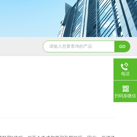
PTFEφ25*25mm四氟鲍尔环
陶瓷散堆填料鲍
电话
扫码加微信