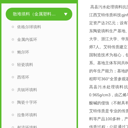
高县污水处理填料抗
散堆填料（金属塑料陶瓷）
江西艾特传质科技gjn
定资产达2亿元；设
依格尔球填料
东陶瓷填料生产基地、
大学、浙江大学、华东
金属内弧环
师7人。艾特传质建立了
鲍尔环
国制造技术为核心，创
系。基地主体车间共8
轻瓷填料
的年生产能力；基地
西塔环
程即可360°全景参
高县污水处理填料抗
共轭环填料
0.965g/cm3，
陶瓷十字环
酸碱的侵蚀（不耐具
艾特传质是专业的传
拉鲁环填料
料等产品100多种
传质过程；公司通过了H
射流环填料