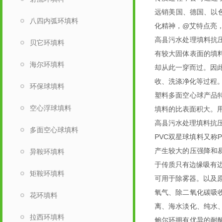
远销美国、德国、以
八四内弧环填料
化精神，@艾特点亮
高县污水处理填料抗
贝它环填料
有较大固体表面的填
海尔环填料
却从此一穿而过。因此
收、洗涤净化等过程
环保球填料
塑料多面空心球产品
空心浮球填料
填料的比表面积大。
高县污水处理填料抗
多面空心球填料
PVC双星球填料又
产生较大的压强降和
异鞍环填料
于传质只有边缘吸有边
矩鞍环填料
可用于除雾器。以及原
氧气、除二氧化碳吸
花环填料
离、海水淡化、纯水
拉西环填料
鲍尔环拥有优异的耐