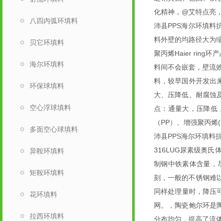
化精神，@艾特点亮
八四内弧环填料
沛县PPS海尔环填
料外壁的均路径大为
贝它环填料
聚丙烯Haier ri
海尔环填料
料间不会嵌套，壁流
料，较早国外开发出来
环保球填料
大、压降低、耐腐蚀
空心浮球填料
点：通量大，压降低
（PP）、增强聚丙烯(
多面空心球填料
沛县PPS海尔环填料
316LUG尿素级奥
异鞍环填料
制钢中铁素体含量，
矩鞍环填料
刻，一般的不锈钢难
同样处理量时，降压
花环填料
网。，陶瓷鲍尔环是
拉西环填料
分布均匀，提高了流