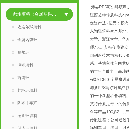
沛县PPS海尔环填料
散堆填料（金属塑料陶瓷）
江西艾特传质科技gjn
定资产达2亿元；设
依格尔球填料
东陶瓷填料生产基地、
大学、浙江大学、华东
金属内弧环
师7人。艾特传质建立了
鲍尔环
国制造技术为核心，创
系。基地主体车间共8
轻瓷填料
的年生产能力；基地
西塔环
程即可360°全景参
沛县PPS海尔环填料
共轭环填料
的一种新型塔器填料
陶瓷十字环
艾特传质是专业的传
料等产品100多种
拉鲁环填料
传质过程；公司通过了H
远销美国、德国、以
射流环填料