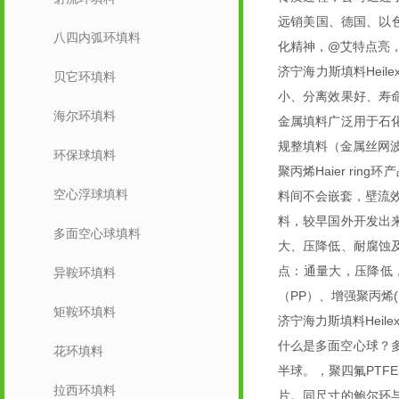
远销美国、德国、以
八四内弧环填料
化精神，@艾特点亮
济宁海力斯填料Hei
贝它环填料
小、分离效果好、寿
海尔环填料
金属填料广泛用于石
规整填料（金属丝网
环保球填料
聚丙烯Haier ri
空心浮球填料
料间不会嵌套，壁流
料，较早国外开发出来
多面空心球填料
大、压降低、耐腐蚀
点：通量大，压降低
异鞍环填料
（PP）、增强聚丙烯(
矩鞍环填料
济宁海力斯填料Heilex 
什么是多面空心球？
花环填料
半球。，聚四氟PT
拉西环填料
片。同尺寸的鲍尔环