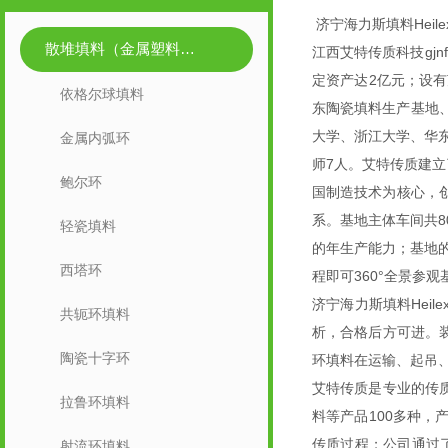
济宁海力斯填料Heilex
散堆填料（金属塑料陶瓷）
江西艾特传质科技gjn
定资产达2亿元；设
依格尔球填料
东陶瓷填料生产基地、
大学、浙江大学、华东
金属内弧环
师7人。艾特传质建立了
鲍尔环
国制造技术为核心，创
系。基地主体车间共8
轻瓷填料
的年生产能力；基地
西塔环
程即可360°全景参
济宁海力斯填料Hei
共轭环填料
析，合格后方可进。
陶瓷十字环
环填料在运输、起吊
艾特传质是专业的传
拉鲁环填料
料等产品100多种
传质过程；公司通过了H
射流环填料