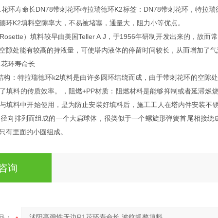
1花环寿命长DN78带刺花环特拉瑞德环K2标签：DN78带刺花环，特拉
德环K2填料空隙率大，不易被堵塞，通量大，阻力小等优点。
sette）填料较早由美国Teller A J，于1956年研制开发出来的，故而
空隙处能有较高的持液量，可使塔内液体的停留时间较长，从而增加了气
1花环寿命长
的结构：特拉瑞德环k2填料是由许多圆环结绕而成，由于带刺花环的空
了填料的传质效率。，阻燃+PP材质：阻燃材料是能够抑制或者延滞燃
与填料中开始使用，是为防止安装好填料后，施工工人在塔内件安装不
按径向排列而组成的一个大扁球体，很类似于一个螺旋形弹簧首尾相接绕
只有里面的小圆组成。
咨询
品：