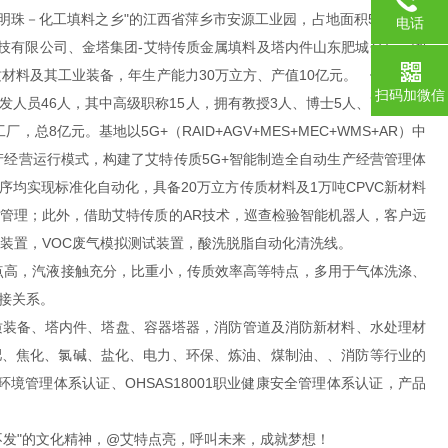
有“赣西明珠－化工填料之乡"的江西省萍乡市安源工业园，占地面积53亩，固
电话
技有限公司、金塔集团-艾特传质金属填料及塔内件山东肥城分厂、湘
材料及其工业装备，年生产能力30万立方、产值10亿元。 依托天津
扫码加微信
人员46人，其中高级职称15人，拥有教授3人、博士5人、高级工程
亿元。基地以5G+（RAID+AGV+MES+MEC+WMS+AR）中
生产经营运行模式，构建了艾特传质5G+智能制造全自动生产经营管理体
工序均实现标准化自动化，具备20万立方传质材料及1万吨CPVC新材料
送管理；此外，借助艾特传质的AR技术，巡查检验智能机器人，客户远
验装置，VOC废气模拟测试装置，酸洗脱脂自动化清洗线。
点高，汽液接触充分，比重小，传质效率高等特点，多用于气体洗涤、
接关系。
质装备、塔内件、塔盘、容器塔器，消防管道及消防新材料、水处理材
化肥、焦化、氯碱、盐化、电力、环保、炼油、煤制油、、消防等行业的
1环境管理体系认证、OHSAS18001职业健康安全管理体系认证，产品
不发"的文化精神，@艾特点亮，呼叫未来，成就梦想！