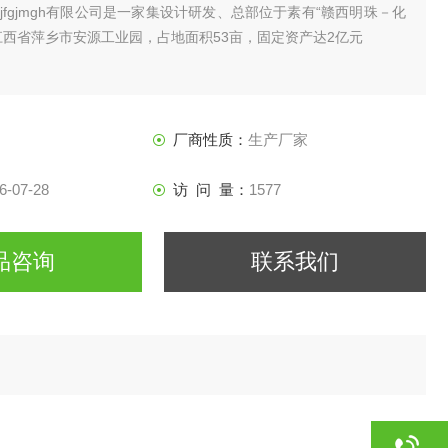
huktyjfgjmgh有限公司是一家集设计研发、总部位于素有“赣西明珠－化
江西省萍乡市安源工业园，占地面积53亩，固定资产达2亿元
厂商性质：
生产厂家
6-07-28
访 问 量：
1577
品咨询
联系我们