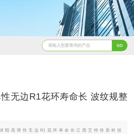
PTFEφ25*25mm四氟鲍尔环
陶瓷散堆填料鲍
性无边R1花环寿命长 波纹规整
沭阳高弹性无边R1花环寿命长江西艾特传质科技