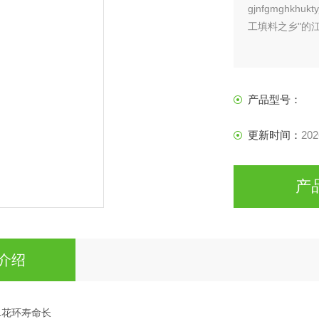
gjnfgmghk
工填料之乡"的
产品型号：
更新时间：
202
产
介绍
1花环寿命长