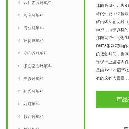
八四内弧环填料
沭阳高弹性无边R
环的性能：特拉瑞
贝它环填料
聚丙烯泰勒花环（Ro
海尔环填料
而成，由于填料的
沭阳高弹性无边R
环保球填料
DN78带刺花环
空心浮球填料
的接触时间，提高
环保待业里塔内件
多面空心球填料
是由12个小圆环
有的没有大圆圈，
异鞍环填料
矩鞍环填料
产品
花环填料
拉西环填料
产