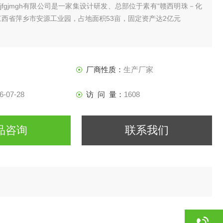
huktyjfgjmgh有限公司是一家集设计研发、总部位于素有“赣西明珠－化
江西省萍乡市安源工业园，占地面积53亩，固定资产达2亿元
厂商性质：
生产厂家
6-07-28
访 问 量：
1608
品咨询
联系我们