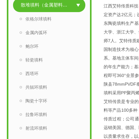
散堆填料（金属塑料陶瓷）
江西艾特传质科技g
定资产达2亿元；
依格尔球填料
东陶瓷填料生产基
大学、浙江大学、
金属内弧环
师7人。艾特传质建
鲍尔环
国制造技术为核心
系。基地主体车间
轻瓷填料
的年生产能力；基
西塔环
程即可360°全
陕县78mmPV
共轭环填料
填料采用PP聚丙
陶瓷十字环
艾特传质是专业的
料等产品100多
拉鲁环填料
传质过程；公司通过
远销美国、德国、
射流环填料
以质量求生存，以