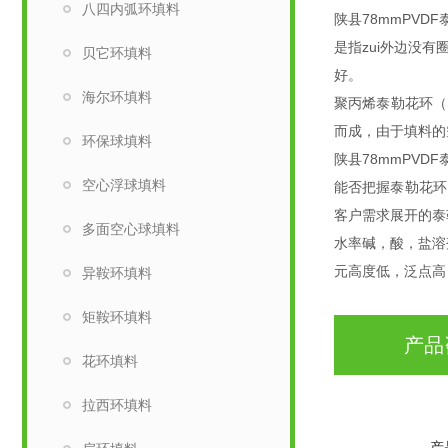
八四内弧环填料
陕县78mmPV
是指zui外边没
贝它环填料
好。
海尔环填料
聚丙烯泰勒花环（Ro
而成，由于填料的
环保球填料
陕县78mmPVD
空心浮球填料
能否把握泰勒花环
客户需求展开的泰
多面空心球填料
水率碱，酸，盐溶剂
元高度低，泛点高
异鞍环填料
矩鞍环填料
产品
花环填料
拉西环填料
产