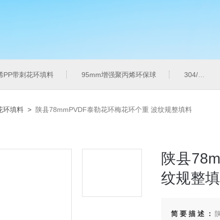
烯PP带刺花环填料
95mm增强聚丙烯环保球
304/316L金属共轭环
花环填料
>
陕县78mmPVDF泰勒花环梅花环个重 波纹规整填料
陕县78
纹规整填
简要描述：