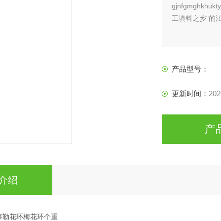
gjnfgmghk
工填料之乡"的
产品型号：
更新时间：
202
产
介绍
F泰勒花环梅花环个重