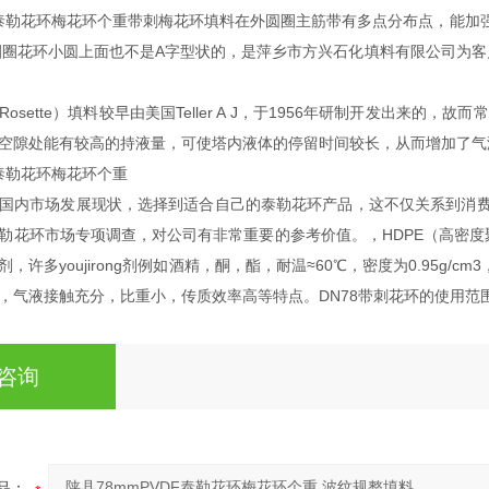
DF泰勒花环梅花环个重带刺梅花环填料在外圆圈主筋带有多点分布点，能
有圈圈花环小圆上面也不是A字型状的，是萍乡市方兴石化填料有限公司为客户
sette）填料较早由美国Teller A J，于1956年研制开发出来的，故而
空隙处能有较高的持液量，可使塔内液体的停留时间较长，从而增加了气
F泰勒花环梅花环个重
国内市场发展现状，选择到适合自己的泰勒花环产品，这不仅关系到消
勒花环市场专项调查，对公司有非常重要的参考价值。，HDPE（高密度
，许多youjirong剂例如酒精，酮，酯，耐温≈60℃，密度为0.95g/
，气液接触充分，比重小，传质效率高等特点。DN78带刺花环的使用范
咨询
品：