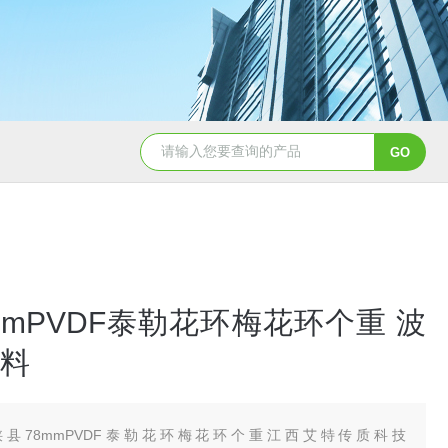
PTFEφ25*25mm四氟鲍尔环
陶瓷散堆填料鲍
mmPVDF泰勒花环梅花环个重 波
料
陕县78mmPVDF泰勒花环梅花环个重江西艾特传质科技