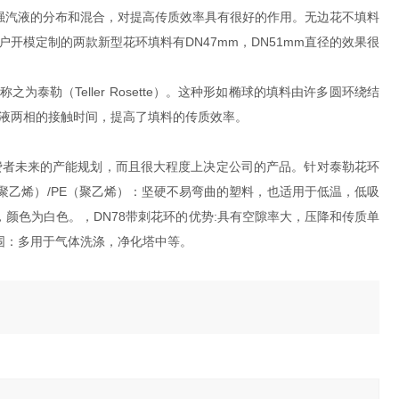
加强汽液的分布和混合，对提高传质效率具有很好的作用。无边花不填料
开模定制的两款新型花环填料有DN47mm，DN51mm直径的效果很
常称之为泰勒（Teller Rosette）。这种形如椭球的填料由许多圆环绕结
液两相的接触时间，提高了填料的传质效率。
费者未来的产能规划，而且很大程度上决定公司的产品。针对泰勒花环
聚乙烯）/PE（聚乙烯）：坚硬不易弯曲的塑料，也适用于低温，低吸
cm3，颜色为白色。，DN78带刺花环的优势:具有空隙率大，压降和传质单
围：多用于气体洗涤，净化塔中等。