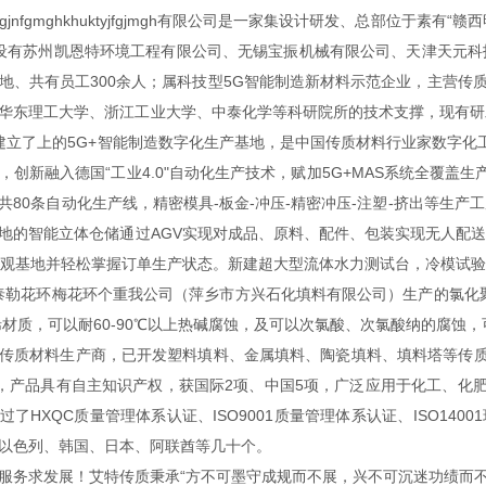
jnfgmghkhuktyjfgjmgh有限公司是一家集设计研发、总部位于素
设有苏州凯恩特环境工程有限公司、无锡宝振机械有限公司、天津天元科
地、共有员工300余人；属科技型5G智能制造新材料示范企业，主营传质
华东理工大学、浙江工业大学、中泰化学等科研院所的技术支撑，现有研发
立了上的5G+智能制造数字化生产基地，是中国传质材料行业家数字化工厂，总8
，创新融入德国“工业4.0"自动化生产技术，赋加5G+MAS系统全覆盖
共80条自动化生产线，精密模具-板金-冲压-精密冲压-注塑-挤出等生产
地的智能立体仓储通过AGV实现对成品、原料、配件、包装实现无人配
景参观基地并轻松掌握订单生产状态。新建超大型流体水力测试台，冷模试
DF泰勒花环梅花环个重我公司（萍乡市方兴石化填料有限公司）生产的氯化
烯材质，可以耐60-90℃以上热碱腐蚀，及可以次氯酸、次氯酸纳的腐蚀，
传质材料生产商，已开发塑料填料、金属填料、陶瓷填料、填料塔等传
种，产品具有自主知识产权，获国际2项、中国5项，广泛应用于化工、
了HXQC质量管理体系认证、ISO9001质量管理体系认证、ISO1400
以色列、韩国、日本、阿联酋等几十个。
服务求发展！艾特传质秉承“方不可墨守成规而不展，兴不可沉迷功绩而