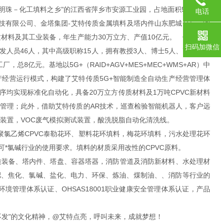
有“赣西明珠－化工填料之乡"的江西省萍乡市安源工业园，占地面积53亩，固
电话
技有限公司、金塔集团-艾特传质金属填料及塔内件山东肥城分厂、湘
材料及其工业装备，年生产能力30万立方、产值10亿元。 依托天津
扫码加微信
人员46人，其中高级职称15人，拥有教授3人、博士5人、高级工程
亿元。基地以5G+（RAID+AGV+MES+MEC+WMS+AR）中
生产经营运行模式，构建了艾特传质5G+智能制造全自动生产经营管理体
工序均实现标准化自动化，具备20万立方传质材料及1万吨CPVC新材料
送管理；此外，借助艾特传质的AR技术，巡查检验智能机器人，客户远
验装置，VOC废气模拟测试装置，酸洗脱脂自动化清洗线。
聚氯乙烯CPVC泰勒花环、塑料花环填料，梅花环填料，污水处理花环
可*氯碱行业的使用要求。填料的材质采用改性的CPVC原料。
质装备、塔内件、塔盘、容器塔器，消防管道及消防新材料、水处理材
化肥、焦化、氯碱、盐化、电力、环保、炼油、煤制油、、消防等行业的
1环境管理体系认证、OHSAS18001职业健康安全管理体系认证，产品
不发"的文化精神，@艾特点亮，呼叫未来，成就梦想！