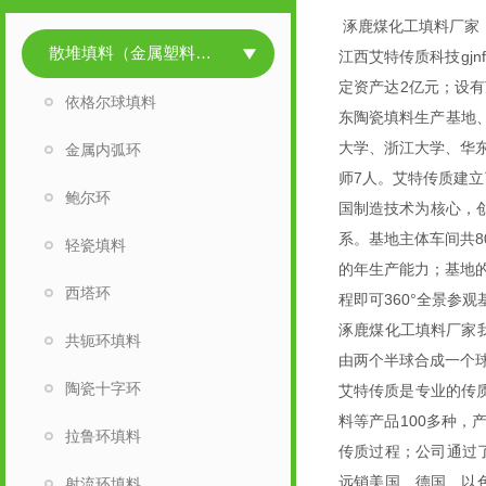
涿鹿煤化工填料厂家
散堆填料（金属塑料陶瓷）
江西艾特传质科技gjn
定资产达2亿元；设
依格尔球填料
东陶瓷填料生产基地、
大学、浙江大学、华东
金属内弧环
师7人。艾特传质建立了
鲍尔环
国制造技术为核心，创
系。基地主体车间共8
轻瓷填料
的年生产能力；基地
西塔环
程即可360°全景参
涿鹿煤化工填料厂家
共轭环填料
由两个半球合成一个
陶瓷十字环
艾特传质是专业的传
料等产品100多种
拉鲁环填料
传质过程；公司通过了H
远销美国、德国、以
射流环填料