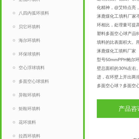
化精神，@艾特点亮
八四内弧环填料
涿鹿煤化工填料厂家
环相比，处理量可提高
贝它环填料
塑料多面空心球产品
海尔环填料
填料的比表面积大。
涿鹿煤化工填料厂家
环保球填料
型号50mmPPH鲍
空心浮球填料
壁总面积的30%左
进，在环壁上开出两
多面空心球填料
多面空心球？多面空
异鞍环填料
产品咨
矩鞍环填料
花环填料
拉西环填料