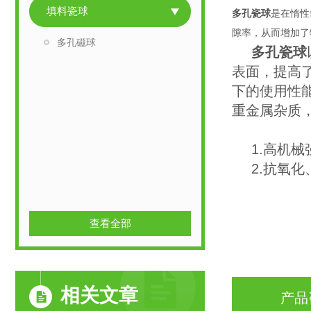
填料瓷球
多孔瓷球
是在惰性
隙率，从而增加了
多孔磁球
多孔瓷球
表面，提高
下的使用性能
重金属杂质
1.高机
2.抗氧
查看全部
相关文章
产品