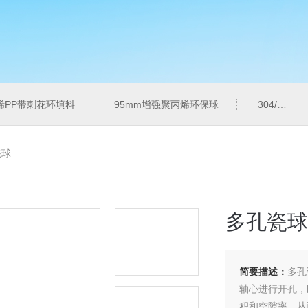
烯PP带刺花环填料
95mm增强聚丙烯环保球
304/316L金属共轭环
瓷球
多孔瓷球
简要描述：
多孔
轴心进行开孔，
积和空隙率，从