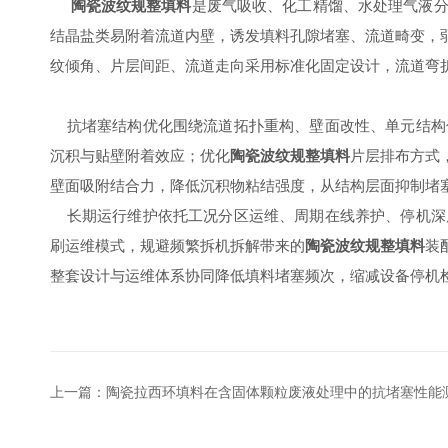
陶瓷波纹规整填料
是废气吸收、化工精馏、水处理气液
结晶盐类易附着流道内壁，诱发填料孔隙堵塞、流道畸变，
纹倾角、片层间距、流道走向采用标准化固定设计，流道弯
抗堵塞结构优化围绕流道拓扑重构、壁面改性、单元结构
沉积与贴壁附着效应；优化
陶瓷波纹规整填料
片层排布方式
壁面吸附结合力，降低沉积物粘结强度，从结构层面抑制堵
长期运行维护依托工况分区运维、周期在线养护、停机深
刷运维模式，规避频繁拆机拆解带来的
陶瓷波纹规整填料
装
整套设计与运维体系协同降低填料堵塞频次，缩减设备停机
上一篇：
陶瓷拉西环填料在含固体颗粒废液处理中的抗堵塞性能