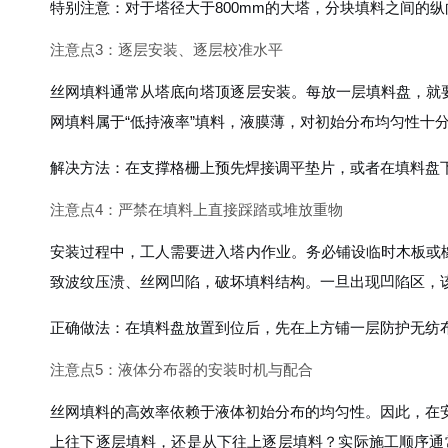
特别注意：对于塔径大于800mm的大塔，分块填料之间的
注意点3：逐层安装、逐层校准水平
丝网填料通常从塔底向塔顶逐层安装。每放一层填料盘，就
网填料属于“低持液率”填料，液膜薄，对初始分布均匀性十
解决方法：在支撑格栅上预先焊接调平垫片，或者在填料盘
注意点4：严禁在填料上直接踩踏或堆放重物
安装过程中，工人需要进入塔内作业。务必铺设临时木板或橡胶
致波纹压溃、丝网凹陷，破坏填料结构。一旦出现凹陷区，
正确做法：在填料盘放置到位后，先在上方铺一层防护无纺布
注意点5：液体分布器的安装时机与配合
丝网填料的高效率依赖于液体初始分布的均匀性。因此，在
上往下逐层填料，还是从下往上逐层填料？实际施工顺序通常