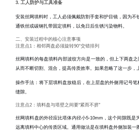
3. 工人防护与工具准备
安装丝网填料时，工人必须佩戴防割手套和护目镜，因为不
通铁丝或碳钢扎带固定填料，以免日后生锈污染物料。
二、安装过程中的核心注意事项
注意点1：相邻两盘必须旋转90°交错排列
丝网填料的每盘填料内部波纹方向是一致的，但上下两盘之间
从而不断切割、混合，提高传质效率。如果忽略了这一步，
操作手法：将下层填料盘放稳后，在上层盘的外侧用记号笔标
缝隙。
注意点2：填料盘与塔壁之间要“紧而不挤”
丝网填料盘的外径应比塔体内径小5-10mm，这个间隙既
远离填料中心的传质区域。通用做法是在填料盘外侧加装一圈