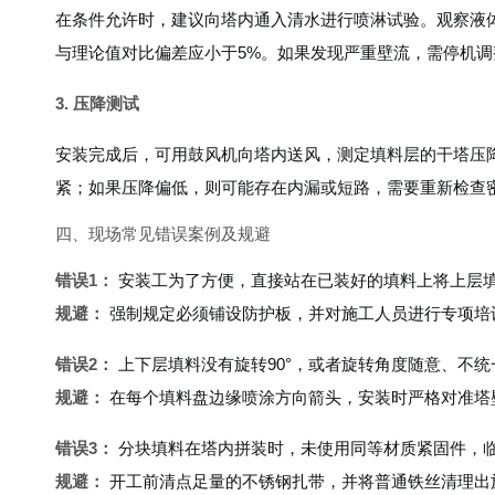
在条件允许时，建议向塔内通入清水进行喷淋试验。观察液
与理论值对比偏差应小于5%。如果发现严重壁流，需停机
3. 压降测试
安装完成后，可用鼓风机向塔内送风，测定填料层的干塔压
紧；如果压降偏低，则可能存在内漏或短路，需要重新检查
四、现场常见错误案例及规避
错误1：
安装工为了方便，直接站在已装好的填料上将上层
规避：
强制规定必须铺设防护板，并对施工人员进行专项培
错误2：
上下层填料没有旋转90°，或者旋转角度随意、不统
规避：
在每个填料盘边缘喷涂方向箭头，安装时严格对准塔
错误3：
分块填料在塔内拼装时，未使用同等材质紧固件，
规避：
开工前清点足量的不锈钢扎带，并将普通铁丝清理出